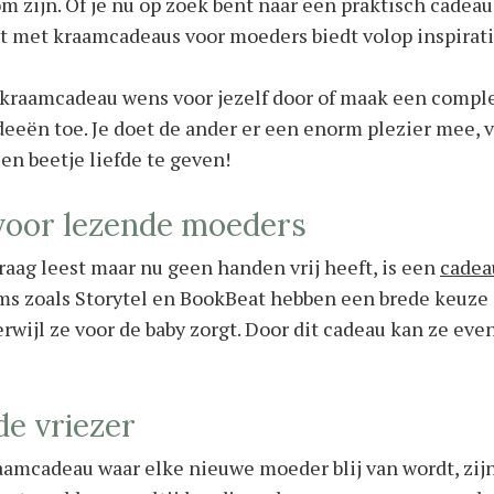
 zijn. Of je nu op zoek bent naar een praktisch cadeau, 
 met kraamcadeaus voor moeders biedt volop inspiratie
kraamcadeau wens voor jezelf door of maak een compleet
deeën toe. Je doet de ander er een enorm plezier mee,
een beetje liefde te geven!
voor lezende moeders
raag leest maar nu geen handen vrij heeft, is een
cadea
ms zoals Storytel en BookBeat hebben een brede keuze
terwijl ze voor de baby zorgt. Door dit cadeau kan ze e
 de vriezer
aamcadeau waar elke nieuwe moeder blij van wordt, zij