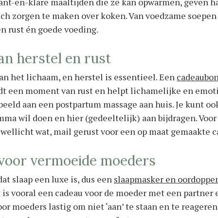
kant-en-klare maaltijden die ze kan opwarmen, geven ha
ich zorgen te maken over koken. Van voedzame soepen t
n rust én goede voeding.
n herstel en rust
an het lichaam, en herstel is essentieel. Een
cadeaubon
edt een moment van rust en helpt lichamelijke en emot
beeld aan een postpartum massage aan huis. Je kunt o
ma wil doen en hier (gedeeltelijk) aan bijdragen. Voo
wellicht wat, mail gerust voor een op maat gemaakte 
voor vermoeide moeders
t slaap een luxe is, dus een
slaapmasker en oordoppen
 is vooral een cadeau voor de moeder met een partner 
oor moeders lastig om niet ‘aan’ te staan en te reageren