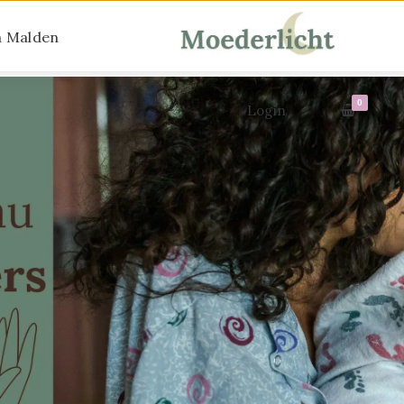
 Malden
0
Login