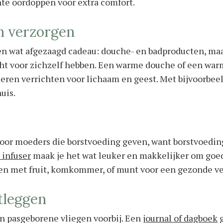
te oordoppen voor extra comfort.
n verzorgen
en wat afgezaagd cadeau: douche- en badproducten, maar
 voor zichzelf hebben. Een warme douche of een warm
ren verrichten voor lichaam en geest. Met bijvoorbeel
uis.
oor moeders die borstvoeding geven, want borstvoedin
 infuser
maak je het wat leuker en makkelijker om goed 
en met fruit, komkommer, of munt voor een gezonde ver
tleggen
 pasgeborene vliegen voorbij. Een j
ournal of dagboek
g