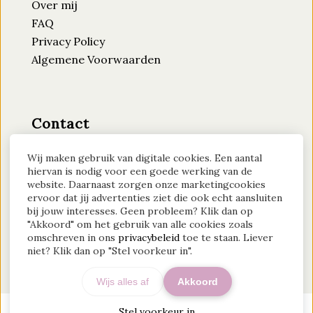
Over mij
FAQ
Privacy Policy
Algemene Voorwaarden
Contact
Moederlicht
Wij maken gebruik van digitale cookies. Een aantal
KVK-nummer: 94884870
hiervan is nodig voor een goede werking van de
website. Daarnaast zorgen onze marketingcookies
Btw-id: NL004689016B40
ervoor dat jij advertenties ziet die ook echt aansluiten
bij jouw interesses. Geen probleem? Klik dan op
Contact?
Klik hier
"Akkoord" om het gebruik van alle cookies zoals
omschreven in ons
privacybeleid
toe te staan. Liever
niet? Klik dan op "Stel voorkeur in".
Wijs alles af
Akkoord
Stel voorkeur in