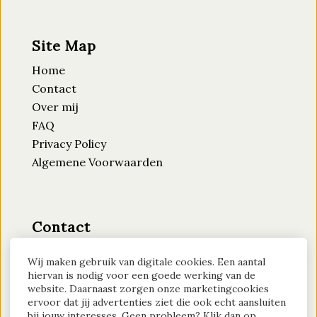
Site Map
Home
Contact
Over mij
FAQ
Privacy Policy
Algemene Voorwaarden
Contact
Moederlicht
Wij maken gebruik van digitale cookies. Een aantal
KVK-nummer: 94884870
hiervan is nodig voor een goede werking van de
website. Daarnaast zorgen onze marketingcookies
Btw-id: NL004689016B40
ervoor dat jij advertenties ziet die ook echt aansluiten
bij jouw interesses. Geen probleem? Klik dan op