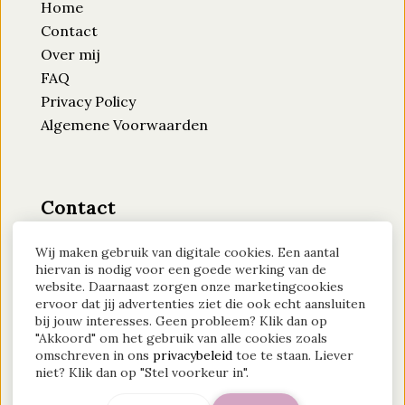
Home
Contact
Over mij
FAQ
Privacy Policy
Algemene Voorwaarden
Contact
Moederlicht
Wij maken gebruik van digitale cookies. Een aantal
KVK-nummer: 94884870
hiervan is nodig voor een goede werking van de
website. Daarnaast zorgen onze marketingcookies
Btw-id: NL004689016B40
ervoor dat jij advertenties ziet die ook echt aansluiten
bij jouw interesses. Geen probleem? Klik dan op
Contact?
Klik hier
"Akkoord" om het gebruik van alle cookies zoals
omschreven in ons
privacybeleid
toe te staan. Liever
niet? Klik dan op "Stel voorkeur in".