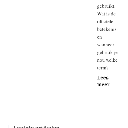
gebruikt.
Wat is de
officiële
betekenis
en
wanneer
gebruik je
nou welke
term?
Lees
meer
Laatste artikelen