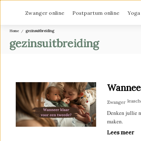
Zwanger online
Postpartum online
Yoga
Home
gezinsuitbreiding
gezinsuitbreiding
Wanneer
leasc
Zwanger
Denken jullie 
maken.
Lees meer