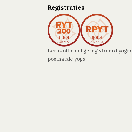
Registraties
Lea is officieel geregistreerd yog
postnatale yoga.