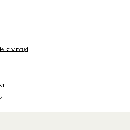
de kraamtijd
der
p