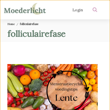
Login
Home
folliculairefase
folliculairefase