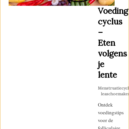
Voeding
cyclus
–
Eten
volgens
je
lente
Menstruatiecycl
leaschoemake
Ontdek
voedingstips
voor de
folliculaire